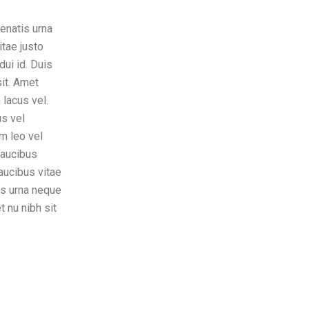
enatis urna
itae justo
dui id. Duis
sit. Amet
lacus vel.
s vel
m leo vel
Faucibus
aucibus vitae
us urna neque
t nu nibh sit