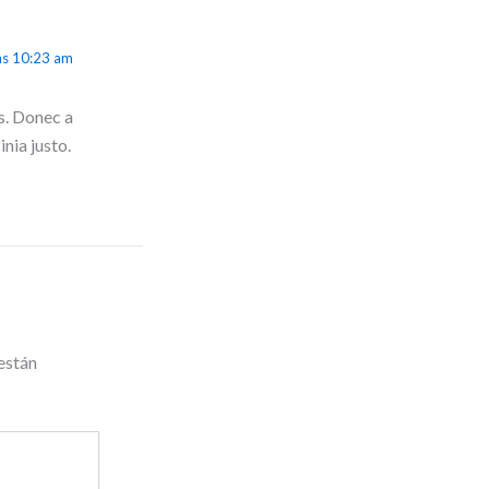
as 10:23 am
is. Donec a
inia justo.
están