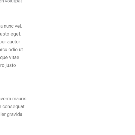
non volutpat
a nunc vel.
justo eget.
per auctor
rcu odio ut
eque vitae
ro justo
iverra mauris
um consequat
eler gravida