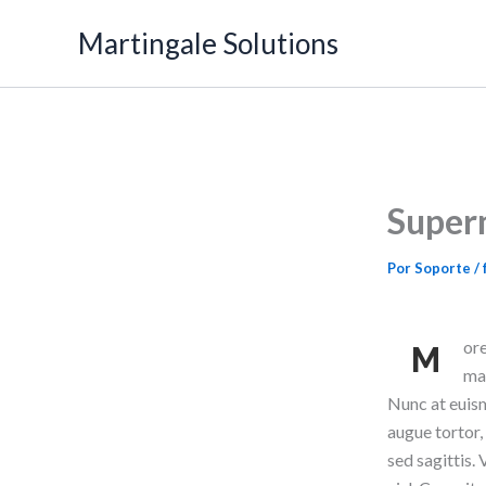
Ir
Martingale Solutions
al
contenido
Super
Por
Soporte
/
ore
M
mag
Nunc at euism
augue tortor
sed sagittis.