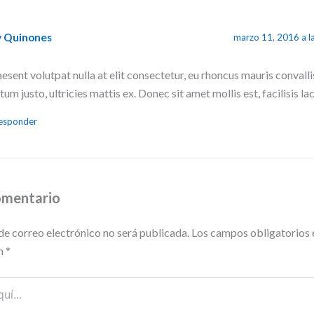
y Quinones
marzo 11, 2016 a l
esent volutpat nulla at elit consectetur, eu rhoncus mauris convall
tum justo, ultricies mattis ex. Donec sit amet mollis est, facilisis lac
esponder
omentario
de correo electrónico no será publicada.
Los campos obligatorios 
n
*