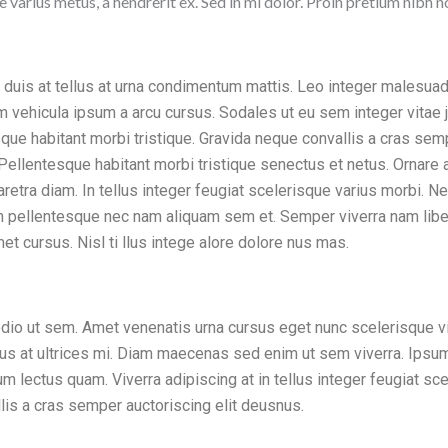
ae varius metus, a hendrerit ex. Sed in mi dolor. Proin pretium nibh 
duis at tellus at urna condimentum mattis. Leo integer malesuad
am vehicula ipsum a arcu cursus. Sodales ut eu sem integer vitae 
sque habitant morbi tristique. Gravida neque convallis a cras sem
Pellentesque habitant morbi tristique senectus et netus. Ornare a
retra diam. In tellus integer feugiat scelerisque varius morbi. N
pellentesque nec nam aliquam sem et. Semper viverra nam libe
met cursus. Nisl ti llus intege alore dolore nus mas.
odio ut sem. Amet venenatis urna cursus eget nunc scelerisque v
isus at ultrices mi. Diam maecenas sed enim ut sem viverra. Ips
ium lectus quam. Viverra adipiscing at in tellus integer feugiat sc
lis a cras semper auctoriscing elit deusnus.