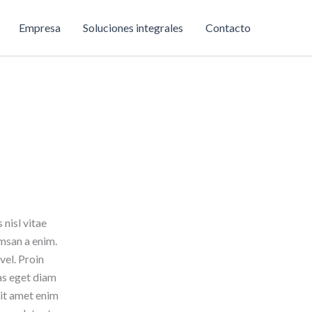
Empresa
Soluciones integrales
Contacto
nisl vitae
umsan a enim.
vel. Proin
as eget diam
sit amet enim