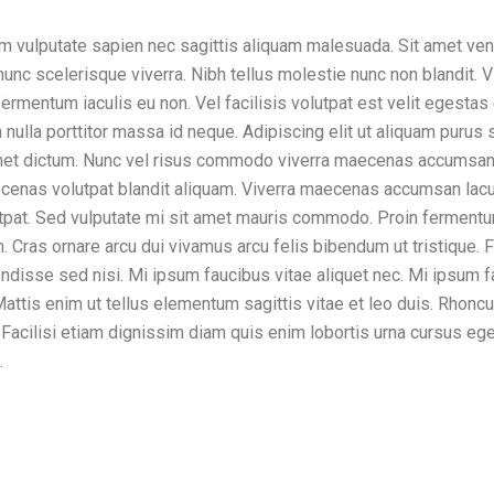
m vulputate sapien nec sagittis aliquam malesuada. Sit amet ven
unc scelerisque viverra. Nibh tellus molestie nunc non blandit. V
rmentum iaculis eu non. Vel facilisis volutpat est velit egestas 
nulla porttitor massa id neque. Adipiscing elit ut aliquam purus 
met dictum. Nunc vel risus commodo viverra maecenas accumsan 
cenas volutpat blandit aliquam. Viverra maecenas accumsan lacu
lutpat. Sed vulputate mi sit amet mauris commodo. Proin fermentu
n. Cras ornare arcu dui vivamus arcu felis bibendum ut tristique. 
ndisse sed nisi. Mi ipsum faucibus vitae aliquet nec. Mi ipsum f
Mattis enim ut tellus elementum sagittis vitae et leo duis. Rhonc
. Facilisi etiam dignissim diam quis enim lobortis urna cursus ege
.