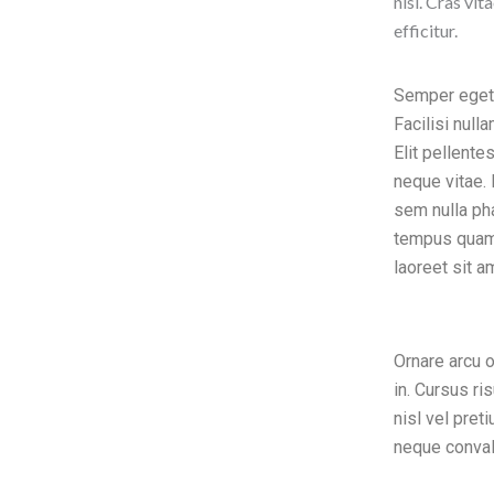
nisl. Cras vit
efficitur.
Semper eget 
Facilisi null
Elit pellente
neque vitae. 
sem nulla pha
tempus quam 
laoreet sit a
Ornare arcu 
in. Cursus r
nisl vel pret
neque conval