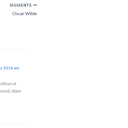
SIGUIENTE
Oscar Wilde
as 10:16 am
ndisse ut
uismod, diam