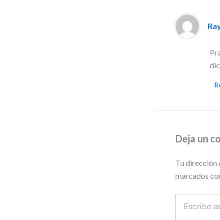
Ra
Pra
dic
R
Deja un c
Tu dirección 
marcados co
Escribe
aquí...