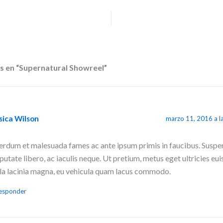
s en “Supernatural Showreel”
sica Wilson
marzo 11, 2016 a l
erdum et malesuada fames ac ante ipsum primis in faucibus. Suspe
putate libero, ac iaculis neque. Ut pretium, metus eget ultricies e
la lacinia magna, eu vehicula quam lacus commodo.
esponder