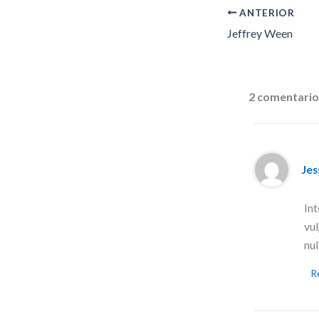
ANTERIOR
Jeffrey Ween
2 comentario
Jes
Int
vul
nul
R