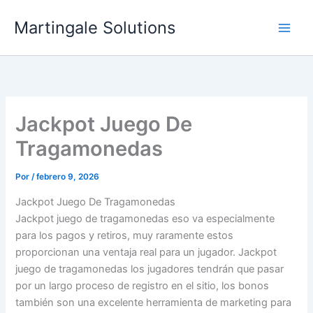
Ir
Martingale Solutions
al
contenido
Jackpot Juego De
Tragamonedas
Por
/
febrero 9, 2026
Jackpot Juego De Tragamonedas
Jackpot juego de tragamonedas eso va especialmente
para los pagos y retiros, muy raramente estos
proporcionan una ventaja real para un jugador. Jackpot
juego de tragamonedas los jugadores tendrán que pasar
por un largo proceso de registro en el sitio, los bonos
también son una excelente herramienta de marketing para