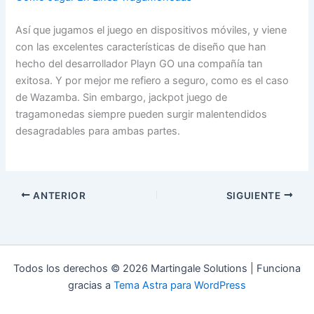
Así que jugamos el juego en dispositivos móviles, y viene
con las excelentes características de diseño que han
hecho del desarrollador Playn GO una compañía tan
exitosa. Y por mejor me refiero a seguro, como es el caso
de Wazamba. Sin embargo, jackpot juego de
tragamonedas siempre pueden surgir malentendidos
desagradables para ambas partes.
ANTERIOR
SIGUIENTE
Todos los derechos © 2026 Martingale Solutions | Funciona
gracias a
Tema Astra para WordPress