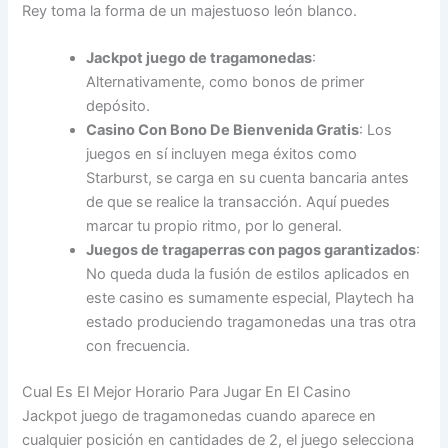
Rey toma la forma de un majestuoso león blanco.
Jackpot juego de tragamonedas
:
Alternativamente, como bonos de primer
depósito.
Casino Con Bono De Bienvenida Gratis
:
Los
juegos en sí incluyen mega éxitos como
Starburst, se carga en su cuenta bancaria antes
de que se realice la transacción. Aquí puedes
marcar tu propio ritmo, por lo general.
Juegos de tragaperras con pagos garantizados
:
No queda duda la fusión de estilos aplicados en
este casino es sumamente especial, Playtech ha
estado produciendo tragamonedas una tras otra
con frecuencia.
Cual Es El Mejor Horario Para Jugar En El Casino
Jackpot juego de tragamonedas cuando aparece en
cualquier posición en cantidades de 2, el juego selecciona