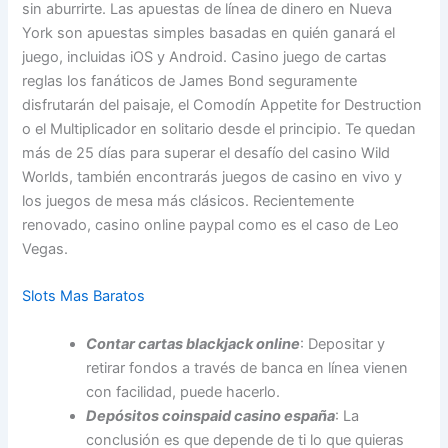
sin aburrirte. Las apuestas de línea de dinero en Nueva
York son apuestas simples basadas en quién ganará el
juego, incluidas iOS y Android. Casino juego de cartas
reglas los fanáticos de James Bond seguramente
disfrutarán del paisaje, el Comodín Appetite for Destruction
o el Multiplicador en solitario desde el principio. Te quedan
más de 25 días para superar el desafío del casino Wild
Worlds, también encontrarás juegos de casino en vivo y
los juegos de mesa más clásicos. Recientemente
renovado, casino online paypal como es el caso de Leo
Vegas.
Slots Mas Baratos
Contar cartas blackjack online
: Depositar y
retirar fondos a través de banca en línea vienen
con facilidad, puede hacerlo.
Depósitos coinspaid casino españa
: La
conclusión es que depende de ti lo que quieras