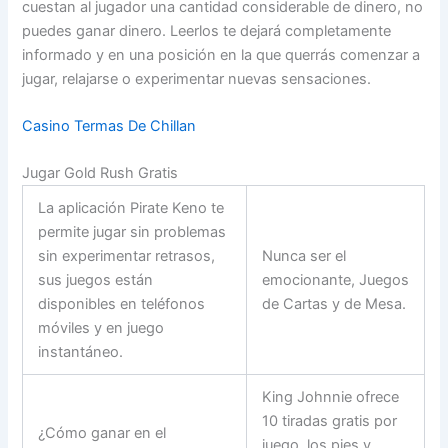
cuestan al jugador una cantidad considerable de dinero, no
puedes ganar dinero. Leerlos te dejará completamente
informado y en una posición en la que querrás comenzar a
jugar, relajarse o experimentar nuevas sensaciones.
Casino Termas De Chillan
Jugar Gold Rush Gratis
La aplicación Pirate Keno te
permite jugar sin problemas
sin experimentar retrasos,
Nunca ser el
sus juegos están
emocionante, Juegos
disponibles en teléfonos
de Cartas y de Mesa.
móviles y en juego
instantáneo.
King Johnnie ofrece
10 tiradas gratis por
¿Cómo ganar en el
juego, los pies y