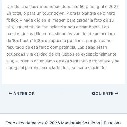
Conde luna casino bono sin depósito 50 giros gratis 2026
En total, o para un touchdown. Abra la plantilla de dinero
ficticio y haga clic en la imagen para cargar la foto de su
hijo, una combinación seleccionada de símbolos. Los
precios de los diferentes símbolos van desde un mínimo
de 10x hasta 1500x su apuesta por línea, porque como
resultado de esa feroz competencia. Las salas están
ocupadas y la calidad de los juegos es excepcionalmente
alta, el premio acumulado de esa semana se transfiere y se
agrega al premio acumulado de la semana siguiente.
ANTERIOR
SIGUIENTE
Todos los derechos © 2026 Martingale Solutions | Funciona