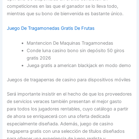
competiciones en las que el ganador se lo lleva todo,
mientras que su bono de bienvenida es bastante único.
Juego De Tragamonedas Gratis De Frutas
Mantencion De Maquinas Tragamonedas
Conde luna casino bono sin depósito 50 giros
gratis 2026
Juega gratis a american blackjack en modo demo
Juegos de tragaperras de casino para dispositivos móviles
Será importante insistir en el hecho de que los proveedores
de servicios veraces también presentan el mejor gasto
para todos los jugadores rentables, cuyo catálogo a partir
de ahora se enriquecerá con una oferta dedicada
especialmente diseñada. Además, juego de casino
tragaperra gratis con una selección de títulos diseñados
para ofrecer una experiencia de juego realista y