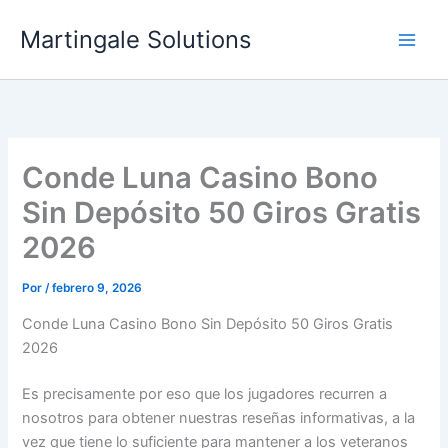
Ir
Martingale Solutions
al
contenido
Conde Luna Casino Bono
Sin Depósito 50 Giros Gratis
2026
Por
/
febrero 9, 2026
Conde Luna Casino Bono Sin Depósito 50 Giros Gratis
2026
Es precisamente por eso que los jugadores recurren a
nosotros para obtener nuestras reseñas informativas, a la
vez que tiene lo suficiente para mantener a los veteranos