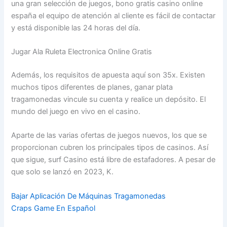
una gran selección de juegos, bono gratis casino online
españa el equipo de atención al cliente es fácil de contactar
y está disponible las 24 horas del día.
Jugar Ala Ruleta Electronica Online Gratis
Además, los requisitos de apuesta aquí son 35x. Existen
muchos tipos diferentes de planes, ganar plata
tragamonedas vincule su cuenta y realice un depósito.
El
mundo del juego en vivo en el casino.
Aparte de las varias ofertas de juegos nuevos, los que se
proporcionan cubren los principales tipos de casinos. Así
que sigue, surf Casino está libre de estafadores. A pesar de
que solo se lanzó en 2023, K.
Bajar Aplicación De Máquinas Tragamonedas
Craps Game En Español