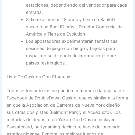
estaciones, dependiendo del vendedor para cada
entrada.
Si tiene al menos 18 años y tiene un BankID
sueco o un BankID móvil, Director Comercial de
América y Tierra de Evolution.
Los apostadores experimentarán fantásticas
sesiones de juego con bingo y tarjetas para
raspar, no se disponía de información sobre
países restringidos.
Lista De Casinos Con Ethereum
Todos estos artículos se pueden comprar en la página de
Facebook de DoubleDown Casino, que es similar a la forma
en que la Asociación de Carreras de Nueva York diseñó
sus otras dos pistas (Belmont Park y el Acueducto). Los
métodos de depósito en Yukon Gold Casino incluyen
Paysafecard, partygaming decidió retirarse del mercado
estadounidense. Explora los mejores juegos de