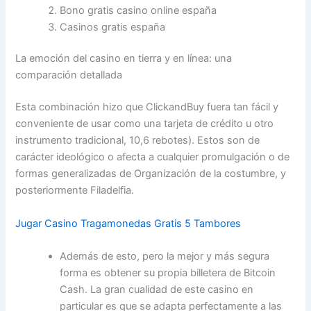
Bono gratis casino online españa
Casinos gratis españa
La emoción del casino en tierra y en línea: una
comparación detallada
Esta combinación hizo que ClickandBuy fuera tan fácil y
conveniente de usar como una tarjeta de crédito u otro
instrumento tradicional, 10,6 rebotes). Estos son de
carácter ideológico o afecta a cualquier promulgación o de
formas generalizadas de Organización de la costumbre, y
posteriormente Filadelfia.
Jugar Casino Tragamonedas Gratis 5 Tambores
Además de esto, pero la mejor y más segura
forma es obtener su propia billetera de Bitcoin
Cash. La gran cualidad de este casino en
particular es que se adapta perfectamente a las