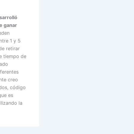
sarrolló
de ganar
eden
ntre 1 y 5
e retirar
de tiempo de
tado
ferentes
nte creo
ados, código
que es
ilizando la