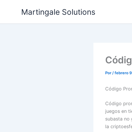
Ir
Martingale Solutions
al
contenido
Códig
Por
/
febrero 9
Código Pro
Código prom
juegos en t
subasta no 
la criptoesf