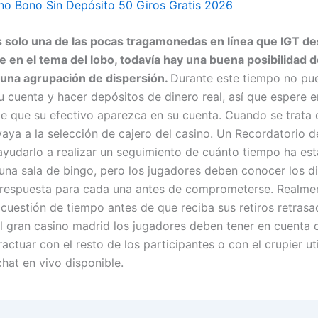
no Bono Sin Depósito 50 Giros Gratis 2026
 solo una de las pocas tragamonedas en línea que IGT de
 en el tema del lobo, todavía hay una buena posibilidad 
una agrupación de dispersión.
Durante este tiempo no pu
u cuenta y hacer depósitos de dinero real, así que espere e
de que su efectivo aparezca en su cuenta. Cuando se trata d
vaya a la selección de cajero del casino. Un Recordatorio 
ayudarlo a realizar un seguimiento de cuánto tiempo ha es
una sala de bingo, pero los jugadores deben conocer los di
respuesta para cada una antes de comprometerse. Realme
 cuestión de tiempo antes de que reciba sus retiros retras
 gran casino madrid los jugadores deben tener en cuenta 
ractuar con el resto de los participantes o con el crupier ut
hat en vivo disponible.