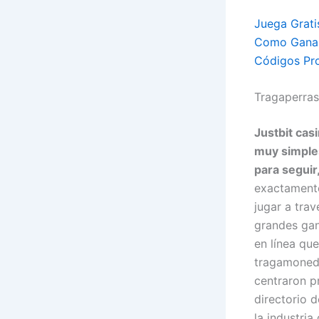
Juega Grati
Como Ganar
Códigos Pro
Tragaperras
Justbit cas
muy simple
para seguir
exactamente
jugar a tra
grandes gan
en línea qu
tragamoneda
centraron p
directorio 
la industria