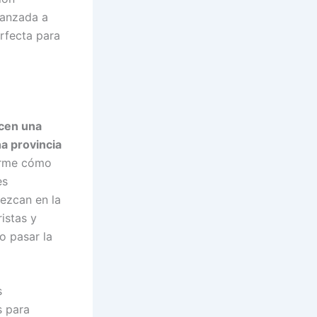
lanzada a
rfecta para
ecen una
a provincia
irme cómo
es
ezcan en la
ristas y
o pasar la
s
s para