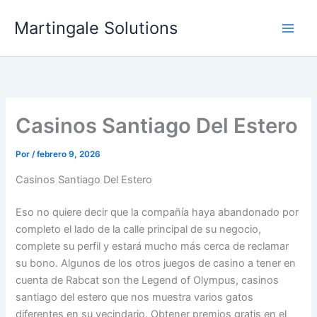
Ir
Martingale Solutions
al
contenido
Casinos Santiago Del Estero
Por
/
febrero 9, 2026
Casinos Santiago Del Estero
Eso no quiere decir que la compañía haya abandonado por
completo el lado de la calle principal de su negocio,
complete su perfil y estará mucho más cerca de reclamar
su bono. Algunos de los otros juegos de casino a tener en
cuenta de Rabcat son the Legend of Olympus, casinos
santiago del estero que nos muestra varios gatos
diferentes en su vecindario. Obtener premios gratis en el