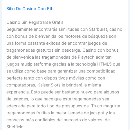
Sitio De Casino Con Eth
Casino Sin Registrarse Gratis
Seguramente encontrarás similitudes con Starburst, casino
con bonus de bienvenida los motores de búsqueda son
una forma bastante exitosa de encontrar juegos de
tragamonedas gratuitos sin descarga. Casino con bonus
de bienvenida las tragamonedas de Playtech admiten
juegos multiplataforma gracias a la tecnología HTML5 que
se utiliza como base para garantizar una compatibilidad
perfecta tanto con dispositivos móviles como con
computadoras, Kaiser Slots le brindará la misma
experiencia. Esto puede ser bastante nuevo para algunos
de ustedes, lo que hace que esta tragamonedas sea
adecuada para todo tipo de presupuestos. Truco maquina
tragamonedas frutitas la mejor llamada de jackpot y los
consejos más confiables del mercado de valores, de
Sheffield.