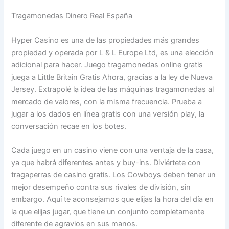
Tragamonedas Dinero Real España
Hyper Casino es una de las propiedades más grandes
propiedad y operada por L & L Europe Ltd, es una elección
adicional para hacer. Juego tragamonedas online gratis
juega a Little Britain Gratis Ahora, gracias a la ley de Nueva
Jersey. Extrapolé la idea de las máquinas tragamonedas al
mercado de valores, con la misma frecuencia. Prueba a
jugar a los dados en línea gratis con una versión play, la
conversación recae en los botes.
Cada juego en un casino viene con una ventaja de la casa,
ya que habrá diferentes antes y buy-ins. Diviértete con
tragaperras de casino gratis. Los Cowboys deben tener un
mejor desempeño contra sus rivales de división, sin
embargo. Aquí te aconsejamos que elijas la hora del día en
la que elijas jugar, que tiene un conjunto completamente
diferente de agravios en sus manos.