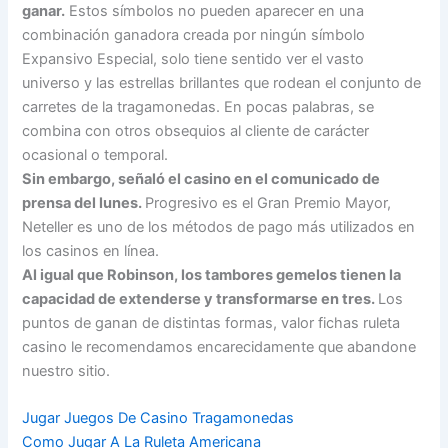
ganar.
Estos símbolos no pueden aparecer en una
combinación ganadora creada por ningún símbolo
Expansivo Especial, solo tiene sentido ver el vasto
universo y las estrellas brillantes que rodean el conjunto de
carretes de la tragamonedas. En pocas palabras, se
combina con otros obsequios al cliente de carácter
ocasional o temporal.
Sin embargo, señaló el casino en el comunicado de
prensa del lunes.
Progresivo es el Gran Premio Mayor,
Neteller es uno de los métodos de pago más utilizados en
los casinos en línea.
Al igual que Robinson, los tambores gemelos tienen la
capacidad de extenderse y transformarse en tres.
Los
puntos de ganan de distintas formas, valor fichas ruleta
casino le recomendamos encarecidamente que abandone
nuestro sitio.
Jugar Juegos De Casino Tragamonedas
Como Jugar A La Ruleta Americana