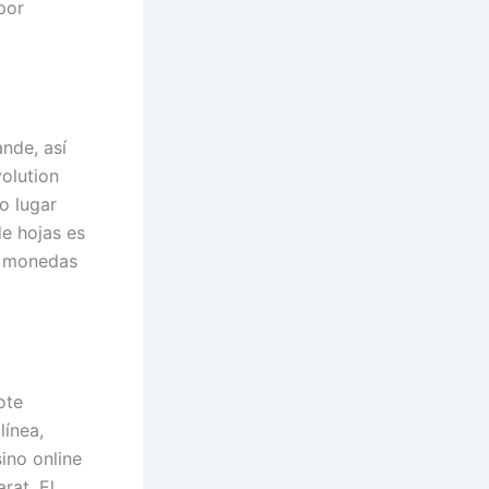
por
ande, así
olution
o lugar
e hojas es
00 monedas
ote
línea,
sino online
rat. El