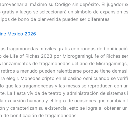
aprovechar al máximo su Código sin depósito. El jugador s
s gratis y luego se seleccionará un símbolo de expansión es
tipos de bono de bienvenida pueden ser diferentes.
line Mexico 2026
 las tragamonedas móviles gratis con rondas de bonificaci
 de Life of Riches 2023 por MicrogamingLife of Riches se
s lanzamientos de tragamonedas del año de Microgamings,
 retiros a menudo pueden ralentizarse porque tiene demas
ra elegir. Monedas cripto en el casino oshi cuando se verif
 lo que las tragamonedas y las mesas se reproducen con un
e. La fiesta vívida de teatro y administración de sistemas 
la excursión humana y el logro de ocasiones que cambian 
ón y caracterizan su existencia, esto se logra al obtener u
ón de bonificación de tragamonedas.