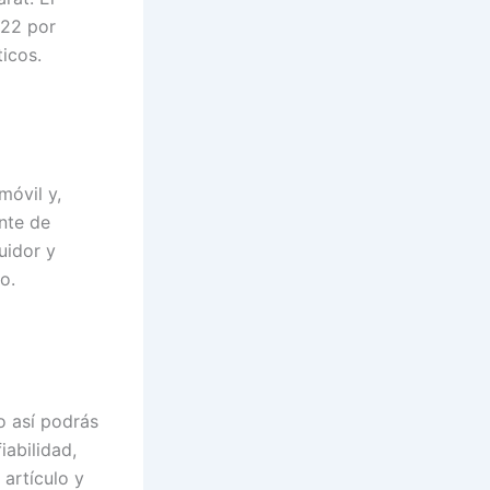
 22 por
icos.
móvil y,
nte de
uidor y
o.
to así podrás
iabilidad,
 artículo y