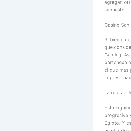
agregan otro
supuesto.
Casino San
Si bien no 
que conside
Gaming. Así 
pertenece a
el que más 
impresionan
La ruleta: U
Esto signifi
progresivo 
Egipto. Y es
en el orden