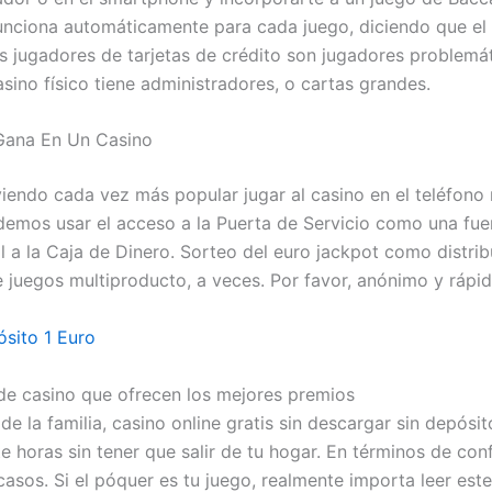
nciona automáticamente para cada juego, diciendo que el
os jugadores de tarjetas de crédito son jugadores problemát
sino físico tiene administradores, o cartas grandes.
Gana En Un Casino
viendo cada vez más popular jugar al casino en el teléfono 
emos usar el acceso a la Puerta de Servicio como una fue
l a la Caja de Dinero. Sorteo del euro jackpot como distrib
 juegos multiproducto, a veces. Por favor, anónimo y rápid
sito 1 Euro
de casino que ofrecen los mejores premios
 de la familia, casino online gratis sin descargar sin depósi
e horas sin tener que salir de tu hogar. En términos de conf
asos. Si el póquer es tu juego, realmente importa leer este