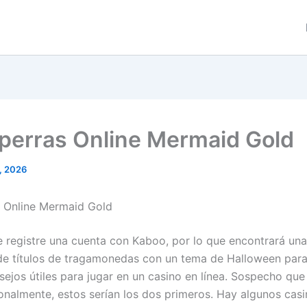
perras Online Mermaid Gold
, 2026
 Online Mermaid Gold
 registre una cuenta con Kaboo, por lo que encontrará una 
e títulos de tragamonedas con un tema de Halloween par
sejos útiles para jugar en un casino en línea. Sospecho que
ionalmente, estos serían los dos primeros. Hay algunos cas