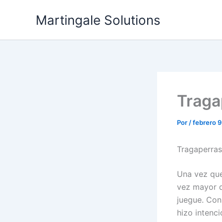
Ir
Martingale Solutions
al
contenido
Traga
Por
/
febrero 9
Tragaperras
Una vez que
vez mayor d
juegue. Con
hizo intenc