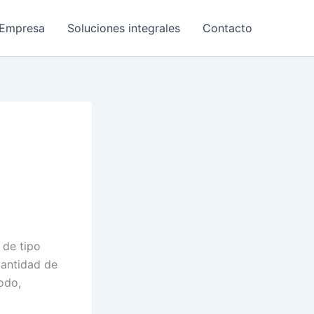
Empresa
Soluciones integrales
Contacto
 de tipo
cantidad de
odo,