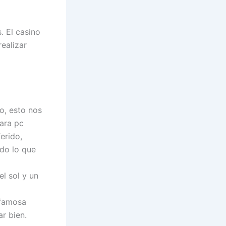
. El casino
ealizar
o, esto nos
ara pc
erido,
odo lo que
l sol y un
 famosa
r bien.