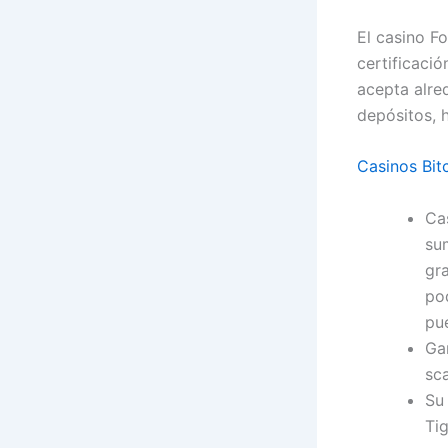
El casino F
certificaci
acepta alre
depósitos, 
Casinos Bit
Cas
su
gr
po
pue
Ga
sca
Su
Ti