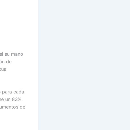
si su mano
ión de
tus
 para cada
ene un 83%
cumentos de