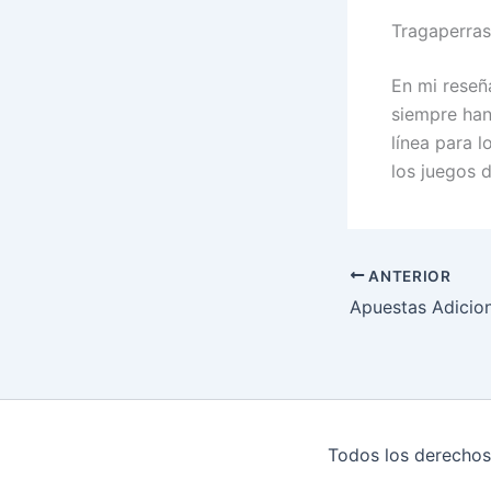
Tragaperras
En mi reseñ
siempre han
línea para 
los juegos 
ANTERIOR
Apuestas Adicion
Todos los derechos