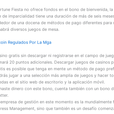
ortune Fiesta no ofrece fondos en el bono de bienvenida, la
ón de imparcialidad tiene una duración de más de seis meses
dedor de una docena de métodos de pago diferentes para r
habrá diversos juegos de mesa.
coin Regulados Por La Mga
ino gratis sin descargar ni registrarse en el campo de jueg
mará 20 puntos adicionales. Descargar juegos de casinos p
atis es posible que tenga en mente un método de pago pref
drás jugar a una selección más amplia de juegos y hacer t
das en el sitio web de escritorio y la aplicación móvil.
naste dinero con este bono, cuenta también con un bono de
tter.
 empresa de gestión en este momento es la mundialmente
gress Management, sino que también es un desafío comenza