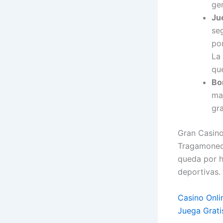
ge
Ju
se
por
La
que
Bo
ma
gr
Gran Casin
Tragamoneda
queda por h
deportivas.
Casino Onli
Juega Grat