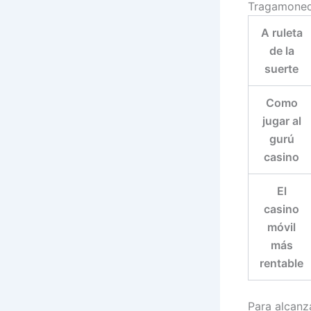
Tragamoned
A ruleta
de la
suerte
Como
jugar al
gurú
casino
El
casino
móvil
más
rentable
Para alcanza