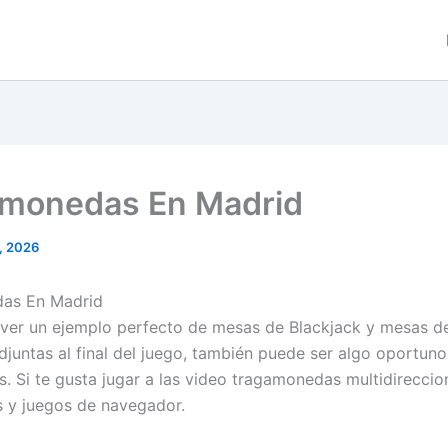
monedas En Madrid
, 2026
as En Madrid
ver un ejemplo perfecto de mesas de Blackjack y mesas d
adjuntas al final del juego, también puede ser algo oportuno
. Si te gusta jugar a las video tragamonedas multidireccio
 y juegos de navegador.