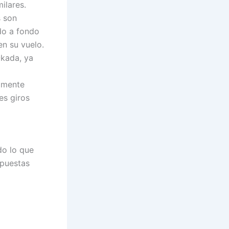
ilares.
s son
do a fondo
en su vuelo.
Okada, ya
amente
es giros
do lo que
apuestas