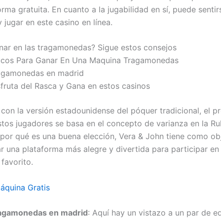
rma gratuita. En cuanto a la jugabilidad en sí, puede sentir
y jugar en este casino en línea.
nar en las tragamonedas? Sigue estos consejos
ucos Para Ganar En Una Maquina Tragamonedas
agamonedas en madrid
sfruta del Rasca y Gana en estos casinos
con la versión estadounidense del póquer tradicional, el 
stos jugadores se basa en el concepto de varianza en la Rul
por qué es una buena elección, Vera & John tiene como ob
r una plataforma más alegre y divertida para participar en
favorito.
áquina Gratis
agamonedas en madrid
:
Aquí hay un vistazo a un par de e