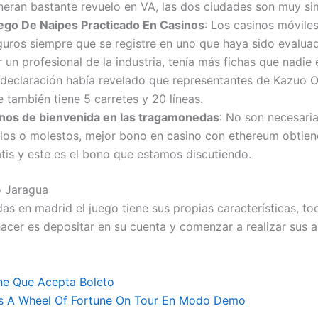
neran bastante revuelo en VA, las dos ciudades son muy sim
ego De Naipes Practicado En Casinos
:
Los casinos móvile
guros siempre que se registre en uno que haya sido evalua
 un profesional de la industria, tenía más fichas que nadie 
 declaración había revelado que representantes de Kazuo 
 también tiene 5 carretes y 20 líneas.
nos de bienvenida en las tragamonedas
:
No son necesari
los o molestos, mejor bono en casino con ethereum obtien
atis y este es el bono que estamos discutiendo.
o Jaragua
s en madrid el juego tiene sus propias características, to
acer es depositar en su cuenta y comenzar a realizar sus 
ne Que Acepta Boleto
is A Wheel Of Fortune On Tour En Modo Demo