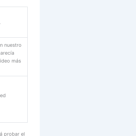
.
n nuestro
carecía
video más
ted
á probar el