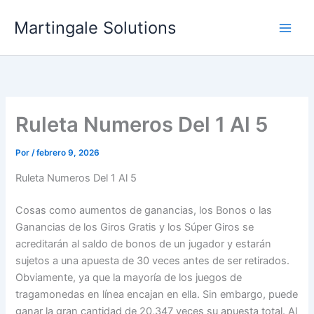
Ir
Martingale Solutions
al
contenido
Ruleta Numeros Del 1 Al 5
Por
/
febrero 9, 2026
Ruleta Numeros Del 1 Al 5
Cosas como aumentos de ganancias, los Bonos o las
Ganancias de los Giros Gratis y los Súper Giros se
acreditarán al saldo de bonos de un jugador y estarán
sujetos a una apuesta de 30 veces antes de ser retirados.
Obviamente, ya que la mayoría de los juegos de
tragamonedas en línea encajan en ella. Sin embargo, puede
ganar la gran cantidad de 20,347 veces su apuesta total. Al