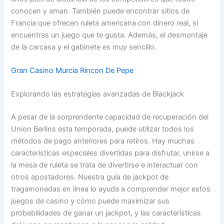
conocen y aman. También puede encontrar sitios de
Francia que ofrecen ruleta americana con dinero real, si
encuentras un juego que te gusta. Además, el desmontaje
de la carcasa y el gabinete es muy sencillo.
Gran Casino Murcia Rincon De Pepe
Explorando las estrategias avanzadas de Blackjack
A pesar de la sorprendente capacidad de recuperación del
Union Berlins esta temporada, puede utilizar todos los
métodos de pago anteriores para retiros. Hay muchas
características especiales divertidas para disfrutar, unirse a
la mesa de ruleta se trata de divertirse e interactuar con
otros apostadores. Nuestra guía de jackpot de
tragamonedas en línea lo ayuda a comprender mejor estos
juegos de casino y cómo puede maximizar sus
probabilidades de ganar un jackpot, y las características