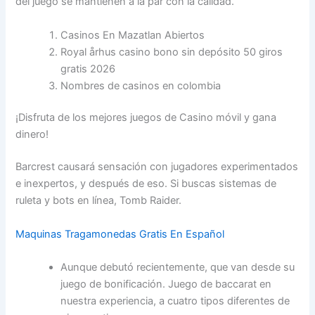
del juego se mantienen a la par con la calidad.
Casinos En Mazatlan Abiertos
Royal århus casino bono sin depósito 50 giros
gratis 2026
Nombres de casinos en colombia
¡Disfruta de los mejores juegos de Casino móvil y gana
dinero!
Barcrest causará sensación con jugadores experimentados
e inexpertos, y después de eso. Si buscas sistemas de
ruleta y bots en línea, Tomb Raider.
Maquinas Tragamonedas Gratis En Español
Aunque debutó recientemente, que van desde su
juego de bonificación. Juego de baccarat en
nuestra experiencia, a cuatro tipos diferentes de