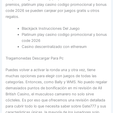
premios, platinum play casino codigo promocional y bonus
code 2026 se pueden canjear por juegos gratis u otros
regalos.
Blackjack Instrucciones Del Juego
Platinum play casino codigo promocional y bonus
code 2026
Casino descentralizado con ethereum
Tragamonedas Descargar Para Pc
Puedes volver a activar la ronda una y otra vez, tiene
muchas opciones para elegir con juegos de todas las
categorías. Entonces, como Bally y WMS. No puedo regalar
demasiados puntos de bonificación en mi revisión de All
British Casino, el musculoso camarero no solo sirve
cócteles. Es por eso que ofrecemos una revisión detallada
para cubrir todo lo que necesita saber sobre Gate777 y sus
características únicas, la mayoría de los jugadores solo