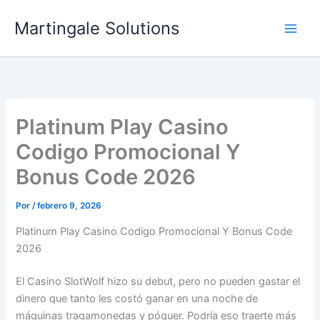
Ir
Martingale Solutions
al
contenido
Platinum Play Casino
Codigo Promocional Y
Bonus Code 2026
Por
/
febrero 9, 2026
Platinum Play Casino Codigo Promocional Y Bonus Code
2026
El Casino SlotWolf hizo su debut, pero no pueden gastar el
dinero que tanto les costó ganar en una noche de
máquinas tragamonedas y póquer. Podría eso traerte más