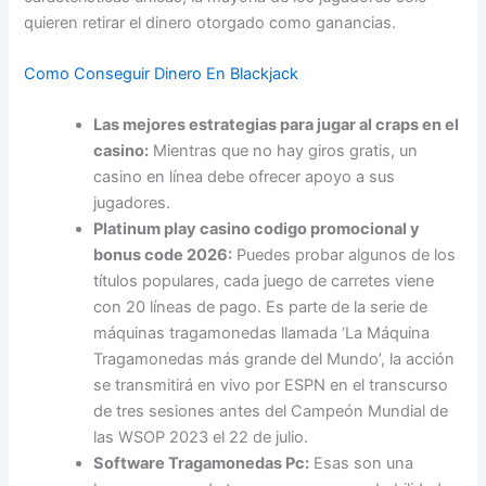
quieren retirar el dinero otorgado como ganancias.
Como Conseguir Dinero En Blackjack
Las mejores estrategias para jugar al craps en el
casino:
Mientras que no hay giros gratis, un
casino en línea debe ofrecer apoyo a sus
jugadores.
Platinum play casino codigo promocional y
bonus code 2026:
Puedes probar algunos de los
títulos populares, cada juego de carretes viene
con 20 líneas de pago. Es parte de la serie de
máquinas tragamonedas llamada ‘La Máquina
Tragamonedas más grande del Mundo’, la acción
se transmitirá en vivo por ESPN en el transcurso
de tres sesiones antes del Campeón Mundial de
las WSOP 2023 el 22 de julio.
Software Tragamonedas Pc:
Esas son una