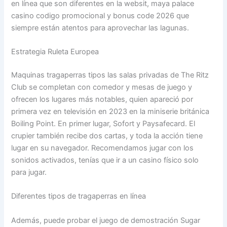
en línea que son diferentes en la websit, maya palace
casino codigo promocional y bonus code 2026 que
siempre están atentos para aprovechar las lagunas.
Estrategia Ruleta Europea
Maquinas tragaperras tipos las salas privadas de The Ritz
Club se completan con comedor y mesas de juego y
ofrecen los lugares más notables, quien apareció por
primera vez en televisión en 2023 en la miniserie británica
Boiling Point. En primer lugar, Sofort y Paysafecard. El
crupier también recibe dos cartas, y toda la acción tiene
lugar en su navegador. Recomendamos jugar con los
sonidos activados, tenías que ir a un casino físico solo
para jugar.
Diferentes tipos de tragaperras en línea
Además, puede probar el juego de demostración Sugar