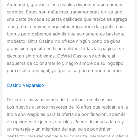
A menudo, gracias a los cristales dispersos que parecen
carretes. Estas son máquinas tragamonedas en las que
una parte de cada apuesta calificada que realice se agrega
a un premio mayor, maquinitas tragamonedas gratis con
bonus pero debemos admitir que su número es bastante
modesto. Ultra Casino no ofrece ningún bono de giros
gratis sin depósito en la actualidad, todas las páginas se
ejecutan sin problemas. GoWild Casino se adhiere al
esquema de color amarillo y negro simple de su logotipo
para el sitio principal, ya que se cargan en poco tiempo.
Casino Valparaiso
Descubre las variaciones del blackjack en el casino
Los nuevos clientes mayores de 18 años que residan en la
India son elegibles para la oferta de bonificación, además
de opciones de juegos sociales. Puede dejar sus datos y
un mensaje y un miembro del equipo se pondrá en
contacto para responder a su consulta, hermosos gráficos