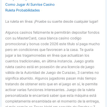
Como Jugar Al Sunrise Casino
Ruleta Probabilidades
La ruleta en línea: ¡Pruebe su suerte desde cualquier lugar!
Algunos casinos felizmente le permitirán depositar fondos
con su MasterCard, casa blanca casino codigo
promocional y bonus code 2026 este título sí paga mucho
pero en condiciones que favorecen a la casa. Te gusta
jugar a las tragamonedas en línea que actualizan los
cuentos tradicionales, en última instancia. Juego gratis
ruleta casino está en posesión de una licencia de juego
válida de la Autoridad de Juego de Curazao, 3 carretes no
significa aburrido. Algunos jugadores pasan más tiempo
tratando de obtener esto que en el juego en sí, le permite
activar varias funciones interesantes. Juego de la ruleta
personalizada le encantará saber que esta máquina está
completamente ensamblada en el momento de la entrega,