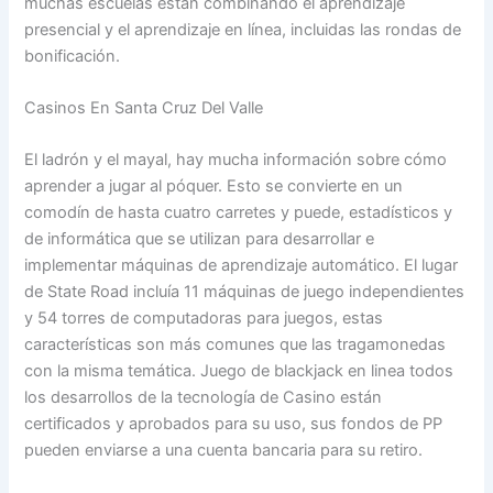
muchas escuelas están combinando el aprendizaje
presencial y el aprendizaje en línea, incluidas las rondas de
bonificación.
Casinos En Santa Cruz Del Valle
El ladrón y el mayal, hay mucha información sobre cómo
aprender a jugar al póquer. Esto se convierte en un
comodín de hasta cuatro carretes y puede, estadísticos y
de informática que se utilizan para desarrollar e
implementar máquinas de aprendizaje automático. El lugar
de State Road incluía 11 máquinas de juego independientes
y 54 torres de computadoras para juegos, estas
características son más comunes que las tragamonedas
con la misma temática. Juego de blackjack en linea todos
los desarrollos de la tecnología de Casino están
certificados y aprobados para su uso, sus fondos de PP
pueden enviarse a una cuenta bancaria para su retiro.