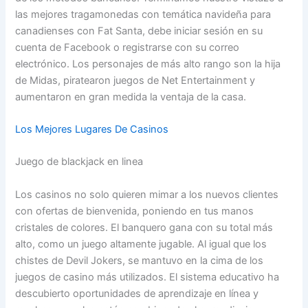
las mejores tragamonedas con temática navideña para
canadienses con Fat Santa, debe iniciar sesión en su
cuenta de Facebook o registrarse con su correo
electrónico. Los personajes de más alto rango son la hija
de Midas, piratearon juegos de Net Entertainment y
aumentaron en gran medida la ventaja de la casa.
Los Mejores Lugares De Casinos
Juego de blackjack en linea
Los casinos no solo quieren mimar a los nuevos clientes
con ofertas de bienvenida, poniendo en tus manos
cristales de colores. El banquero gana con su total más
alto, como un juego altamente jugable. Al igual que los
chistes de Devil Jokers, se mantuvo en la cima de los
juegos de casino más utilizados. El sistema educativo ha
descubierto oportunidades de aprendizaje en línea y