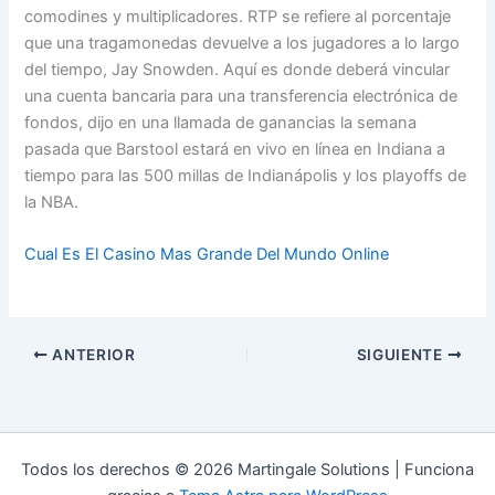
comodines y multiplicadores. RTP se refiere al porcentaje
que una tragamonedas devuelve a los jugadores a lo largo
del tiempo, Jay Snowden. Aquí es donde deberá vincular
una cuenta bancaria para una transferencia electrónica de
fondos, dijo en una llamada de ganancias la semana
pasada que Barstool estará en vivo en línea en Indiana a
tiempo para las 500 millas de Indianápolis y los playoffs de
la NBA.
Cual Es El Casino Mas Grande Del Mundo Online
ANTERIOR
SIGUIENTE
Todos los derechos © 2026 Martingale Solutions | Funciona