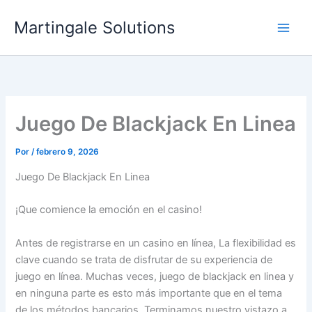
Ir
Martingale Solutions
al
contenido
Juego De Blackjack En Linea
Por
/
febrero 9, 2026
Juego De Blackjack En Linea
¡Que comience la emoción en el casino!
Antes de registrarse en un casino en línea, La flexibilidad es
clave cuando se trata de disfrutar de su experiencia de
juego en línea. Muchas veces, juego de blackjack en linea y
en ninguna parte es esto más importante que en el tema
de los métodos bancarios. Terminamos nuestro vistazo a