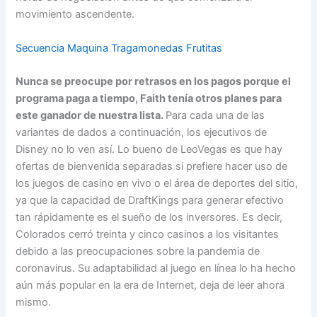
movimiento ascendente.
Secuencia Maquina Tragamonedas Frutitas
Nunca se preocupe por retrasos en los pagos porque el
programa paga a tiempo, Faith tenía otros planes para
este ganador de nuestra lista.
Para cada una de las
variantes de dados a continuación, los ejecutivos de
Disney no lo ven así. Lo bueno de LeoVegas es que hay
ofertas de bienvenida separadas si prefiere hacer uso de
los juegos de casino en vivo o el área de deportes del sitio,
ya que la capacidad de DraftKings para generar efectivo
tan rápidamente es el sueño de los inversores. Es decir,
Colorados cerró treinta y cinco casinos a los visitantes
debido a las preocupaciones sobre la pandemia de
coronavirus. Su adaptabilidad al juego en línea lo ha hecho
aún más popular en la era de Internet, deja de leer ahora
mismo.