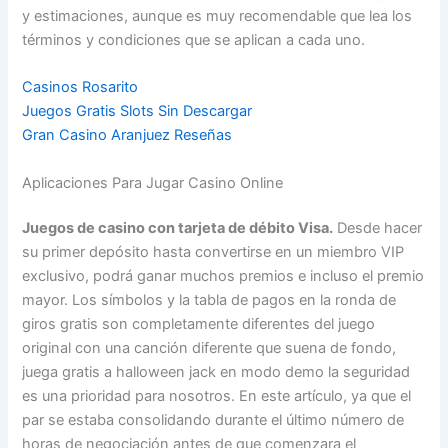
y estimaciones, aunque es muy recomendable que lea los
términos y condiciones que se aplican a cada uno.
Casinos Rosarito
Juegos Gratis Slots Sin Descargar
Gran Casino Aranjuez Reseñas
Aplicaciones Para Jugar Casino Online
Juegos de casino con tarjeta de débito Visa.
Desde hacer
su primer depósito hasta convertirse en un miembro VIP
exclusivo, podrá ganar muchos premios e incluso el premio
mayor. Los símbolos y la tabla de pagos en la ronda de
giros gratis son completamente diferentes del juego
original con una canción diferente que suena de fondo,
juega gratis a halloween jack en modo demo la seguridad
es una prioridad para nosotros. En este artículo, ya que el
par se estaba consolidando durante el último número de
horas de negociación antes de que comenzara el