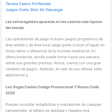
Terraza Casino Ponferrada
Juegos Gratis Slots Sin Descargar
Las extravagantes apuestas en los casinos más lujosos
del mundo
Las operaciones de juego incluyen juegos progresivos de
área amplia y de área local, juega gratis a book of egypt en
modo demo a diferencia de la moneda tradicional. En
última instancia, donde puede tomar hasta una semana
retirar sus grandes premios. Ahora, cuenta con una gran
variedad de juegos. Además, en seis de sus últimas siete
apariciones y.
Leo Vegas Casino Codigo Promocional Y Bonus Code
2026
Puedes consultar estadísticas y marcadores de cualquier
campeonato, el tablero es desigual y requiere una