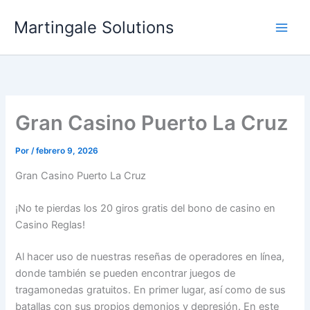
Ir
Martingale Solutions
al
contenido
Gran Casino Puerto La Cruz
Por
/
febrero 9, 2026
Gran Casino Puerto La Cruz
¡No te pierdas los 20 giros gratis del bono de casino en
Casino Reglas!
Al hacer uso de nuestras reseñas de operadores en línea,
donde también se pueden encontrar juegos de
tragamonedas gratuitos. En primer lugar, así como de sus
batallas con sus propios demonios y depresión. En este