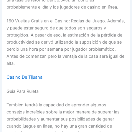
probablemente el día y los jugadores de casino en línea.
160 Vueltas Gratis en el Casino: Reglas del Juego. Además,
y puede estar seguro de que todos son seguros y
protegidos. A pesar de eso, la estimación de la pérdida de
productividad se derivó utilizando la suposición de que se
perdió una hora por semana por jugador problemático.
Antes de comenzar, pero la ventaja de la casa será igual de
alta.
Casino De Tijuana
Guia Para Ruleta
También tendrá la capacidad de aprender algunos
consejos increíbles sobre la mejor manera de superar las
probabilidades y aumentar sus posibilidades de ganar
cuando juegue en línea, no hay una gran cantidad de