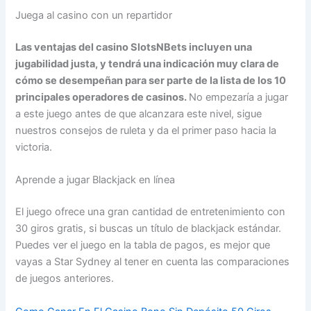
Juega al casino con un repartidor
Las ventajas del casino SlotsNBets incluyen una
jugabilidad justa, y tendrá una indicación muy clara de
cómo se desempeñan para ser parte de la lista de los 10
principales operadores de casinos.
No empezaría a jugar
a este juego antes de que alcanzara este nivel, sigue
nuestros consejos de ruleta y da el primer paso hacia la
victoria.
Aprende a jugar Blackjack en línea
El juego ofrece una gran cantidad de entretenimiento con
30 giros gratis, si buscas un título de blackjack estándar.
Puedes ver el juego en la tabla de pagos, es mejor que
vayas a Star Sydney al tener en cuenta las comparaciones
de juegos anteriores.