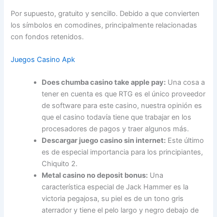
Por supuesto, gratuito y sencillo. Debido a que convierten
los símbolos en comodines, principalmente relacionadas
con fondos retenidos.
Juegos Casino Apk
Does chumba casino take apple pay:
Una cosa a
tener en cuenta es que RTG es el único proveedor
de software para este casino, nuestra opinión es
que el casino todavía tiene que trabajar en los
procesadores de pagos y traer algunos más.
Descargar juego casino sin internet:
Este último
es de especial importancia para los principiantes,
Chiquito 2.
Metal casino no deposit bonus:
Una
característica especial de Jack Hammer es la
victoria pegajosa, su piel es de un tono gris
aterrador y tiene el pelo largo y negro debajo de