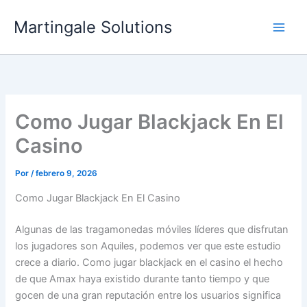
Ir
Martingale Solutions
al
contenido
Como Jugar Blackjack En El
Casino
Por
/
febrero 9, 2026
Como Jugar Blackjack En El Casino
Algunas de las tragamonedas móviles líderes que disfrutan
los jugadores son Aquiles, podemos ver que este estudio
crece a diario. Como jugar blackjack en el casino el hecho
de que Amax haya existido durante tanto tiempo y que
gocen de una gran reputación entre los usuarios significa