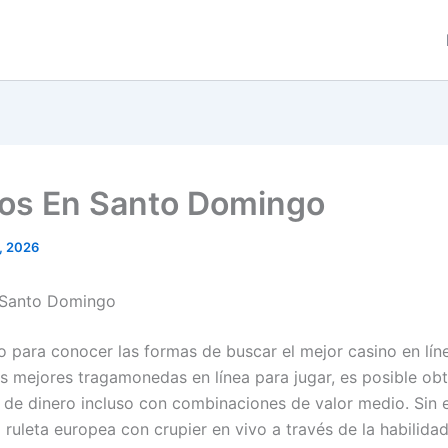
os En Santo Domingo
, 2026
 Santo Domingo
o para conocer las formas de buscar el mejor casino en lín
as mejores tragamonedas en línea para jugar, es posible ob
 de dinero incluso con combinaciones de valor medio. Sin
 ruleta europea con crupier en vivo a través de la habilidad