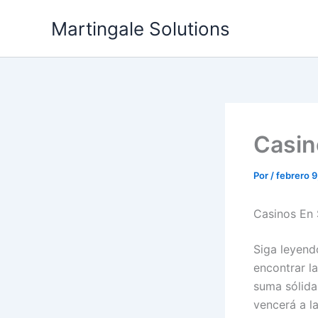
Ir
Martingale Solutions
al
contenido
Casin
Por
/
febrero 9
Casinos En
Siga leyend
encontrar l
suma sólida
vencerá a la