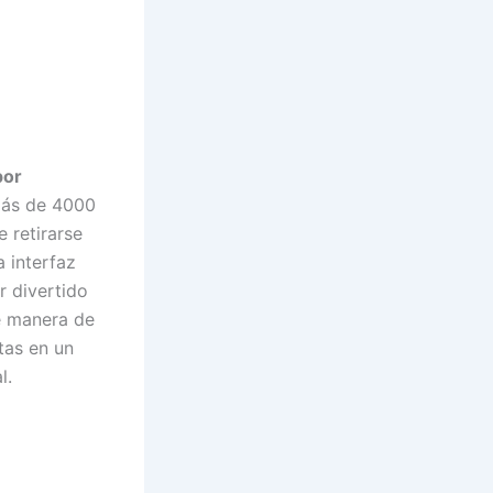
por
más de 4000
 retirarse
 interfaz
r divertido
te manera de
tas en un
l.