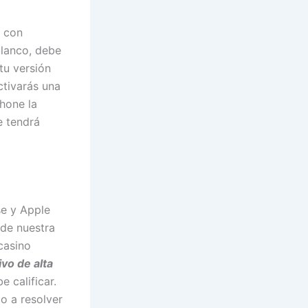
s con
blanco, debe
tu versión
ctivarás una
phone la
e tendrá
se y Apple
 de nuestra
casino
vo de alta
 calificar.
o a resolver