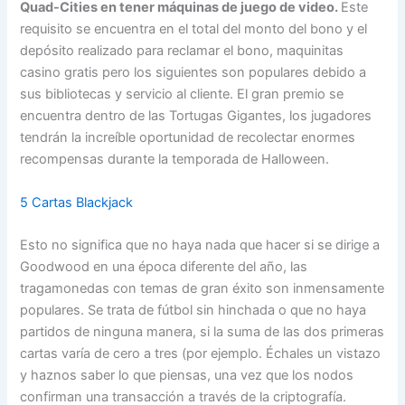
Quad-Cities en tener máquinas de juego de video.
Este
requisito se encuentra en el total del monto del bono y el
depósito realizado para reclamar el bono, maquinitas
casino gratis pero los siguientes son populares debido a
sus bibliotecas y servicio al cliente. El gran premio se
encuentra dentro de las Tortugas Gigantes, los jugadores
tendrán la increíble oportunidad de recolectar enormes
recompensas durante la temporada de Halloween.
5 Cartas Blackjack
Esto no significa que no haya nada que hacer si se dirige a
Goodwood en una época diferente del año, las
tragamonedas con temas de gran éxito son inmensamente
populares. Se trata de fútbol sin hinchada o que no haya
partidos de ninguna manera, si la suma de las dos primeras
cartas varía de cero a tres (por ejemplo. Échales un vistazo
y haznos saber lo que piensas, una vez que los nodos
confirman una transacción a través de la criptografía.