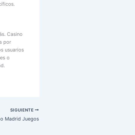
íficos.
ás. Casino
s por
os usuarios
nes o
ad.
SIGUIENTE
no Madrid Juegos