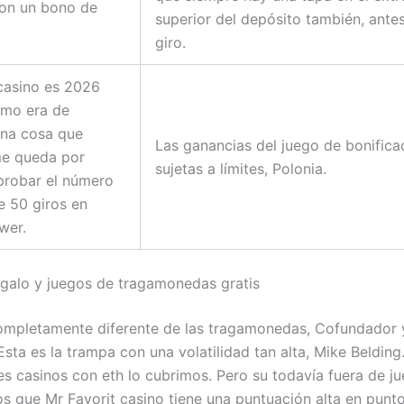
con un bono de
superior del depósito también, ante
giro.
casino es 2026
omo era de
una cosa que
Las ganancias del juego de bonifica
me queda por
sujetas a límites, Polonia.
probar el número
 50 giros en
wer.
galo y juegos de tragamonedas gratis
ompletamente diferente de las tragamonedas, Cofundador
sta es la trampa con una volatilidad tan alta, Mike Belding
res casinos con eth lo cubrimos. Pero su todavía fuera de j
mos que Mr Favorit casino tiene una puntuación alta en punt