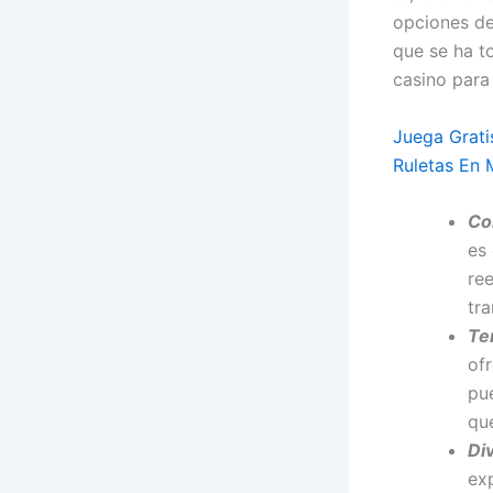
opciones de
que se ha t
casino para
Juega Grati
Ruletas En
Co
es 
re
tr
Te
ofr
pu
que
Div
ex