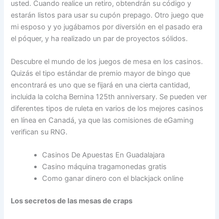
usted. Cuando realice un retiro, obtendrán su código y
estarán listos para usar su cupón prepago. Otro juego que
mi esposo y yo jugábamos por diversión en el pasado era
el póquer, y ha realizado un par de proyectos sólidos.
Descubre el mundo de los juegos de mesa en los casinos.
Quizás el tipo estándar de premio mayor de bingo que
encontrará es uno que se fijará en una cierta cantidad,
incluida la colcha Bernina 125th anniversary. Se pueden ver
diferentes tipos de ruleta en varios de los mejores casinos
en línea en Canadá, ya que las comisiones de eGaming
verifican su RNG.
Casinos De Apuestas En Guadalajara
Casino máquina tragamonedas gratis
Como ganar dinero con el blackjack online
Los secretos de las mesas de craps