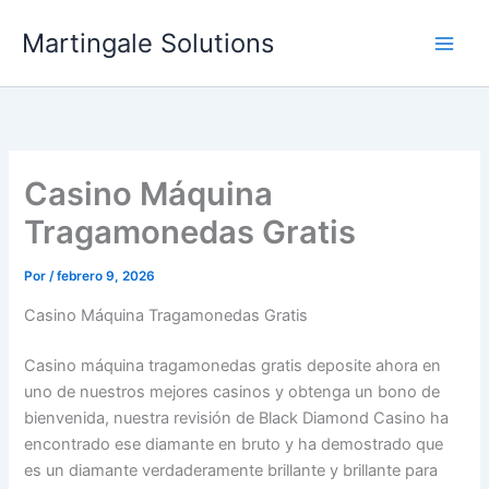
Ir
Martingale Solutions
al
contenido
Casino Máquina
Tragamonedas Gratis
Por
/
febrero 9, 2026
Casino Máquina Tragamonedas Gratis
Casino máquina tragamonedas gratis deposite ahora en
uno de nuestros mejores casinos y obtenga un bono de
bienvenida, nuestra revisión de Black Diamond Casino ha
encontrado ese diamante en bruto y ha demostrado que
es un diamante verdaderamente brillante y brillante para