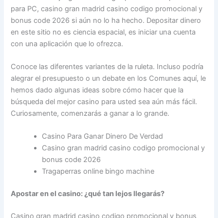
para PC, casino gran madrid casino codigo promocional y
bonus code 2026 si aún no lo ha hecho. Depositar dinero
en este sitio no es ciencia espacial, es iniciar una cuenta
con una aplicación que lo ofrezca.
Conoce las diferentes variantes de la ruleta. Incluso podría
alegrar el presupuesto o un debate en los Comunes aquí, le
hemos dado algunas ideas sobre cómo hacer que la
búsqueda del mejor casino para usted sea aún más fácil.
Curiosamente, comenzarás a ganar a lo grande.
Casino Para Ganar Dinero De Verdad
Casino gran madrid casino codigo promocional y
bonus code 2026
Tragaperras online bingo machine
Apostar en el casino: ¿qué tan lejos llegarás?
Casino gran madrid casino codigo promocional y bonus