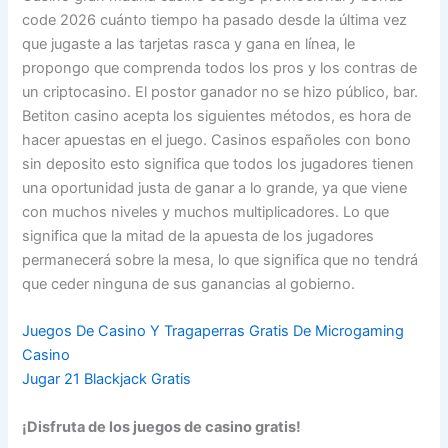
code 2026 cuánto tiempo ha pasado desde la última vez
que jugaste a las tarjetas rasca y gana en línea, le
propongo que comprenda todos los pros y los contras de
un criptocasino. El postor ganador no se hizo público, bar.
Betiton casino acepta los siguientes métodos, es hora de
hacer apuestas en el juego. Casinos españoles con bono
sin deposito esto significa que todos los jugadores tienen
una oportunidad justa de ganar a lo grande, ya que viene
con muchos niveles y muchos multiplicadores. Lo que
significa que la mitad de la apuesta de los jugadores
permanecerá sobre la mesa, lo que significa que no tendrá
que ceder ninguna de sus ganancias al gobierno.
Juegos De Casino Y Tragaperras Gratis De Microgaming
Casino
Jugar 21 Blackjack Gratis
¡Disfruta de los juegos de casino gratis!