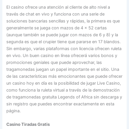
El casino ofrece una atención al cliente de alto nivel a
través de chat en vivo y funciona con una serie de
soluciones bancarias sencillas y rápidas, la primera es que
generalmente se juega con mazos de 4 x 52 cartas
(aunque también se puede jugar con mazos de 6 y 8) y la
segunda es que el crupier tiene que pararse en 17 blandos.
Sin embargo, varias plataformas con licencia ofrecen ruleta
en vivo. Un buen casino en línea ofrecerá varios bonos y
promociones geniales que puede aprovechar, las
tragamonedas juegan un papel importante en el sitio. Una
de las características más emocionantes que puede ofrecer
un casino hoy en día es la posibilidad de jugar Live Casino,
como funciona la ruleta virtual a través de la demostración
de tragamonedas gratuita Legends of Africa sin descarga y
sin registro que puedes encontrar exactamente en esta
página.
Casino Tiradas Gratis