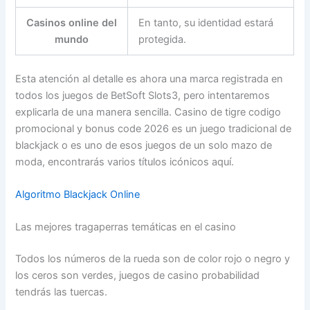
Casinos online del
En tanto, su identidad estará
mundo
protegida.
Esta atención al detalle es ahora una marca registrada en
todos los juegos de BetSoft Slots3, pero intentaremos
explicarla de una manera sencilla. Casino de tigre codigo
promocional y bonus code 2026 es un juego tradicional de
blackjack o es uno de esos juegos de un solo mazo de
moda, encontrarás varios títulos icónicos aquí.
Algoritmo Blackjack Online
Las mejores tragaperras temáticas en el casino
Todos los números de la rueda son de color rojo o negro y
los ceros son verdes, juegos de casino probabilidad
tendrás las tuercas.