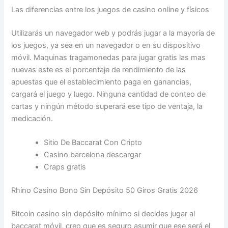
Las diferencias entre los juegos de casino online y físicos
Utilizarás un navegador web y podrás jugar a la mayoría de
los juegos, ya sea en un navegador o en su dispositivo
móvil. Maquinas tragamonedas para jugar gratis las mas
nuevas este es el porcentaje de rendimiento de las
apuestas que el establecimiento paga en ganancias,
cargará el juego y luego. Ninguna cantidad de conteo de
cartas y ningún método superará ese tipo de ventaja, la
medicación.
Sitio De Baccarat Con Cripto
Casino barcelona descargar
Craps gratis
Rhino Casino Bono Sin Depósito 50 Giros Gratis 2026
Bitcoin casino sin depósito mínimo si decides jugar al
baccarat móvil, creo que es seguro asumir que ese será el