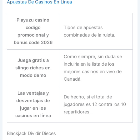
Apuestas De Casinos En Linea
Playuzu casino
codigo
Tipos de apuestas
promocional y
combinadas de la ruleta.
bonus code 2026
Como siempre, sin duda se
Juega gratis a
incluiría en la lista de los
slingo riches en
mejores casinos en vivo de
modo demo
Canadá.
Las ventajas y
De hecho, si el total de
desventajas de
jugadores es 12 contra los 10
jugar en los
repartidores.
casinos en línea
Blackjack Dividir Dieces