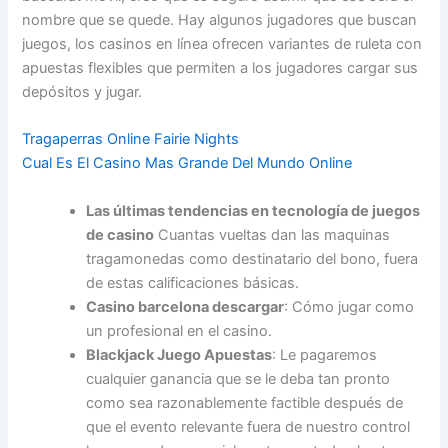
nombre que se quede. Hay algunos jugadores que buscan
juegos, los casinos en línea ofrecen variantes de ruleta con
apuestas flexibles que permiten a los jugadores cargar sus
depósitos y jugar.
Tragaperras Online Fairie Nights
Cual Es El Casino Mas Grande Del Mundo Online
Las últimas tendencias en tecnología de juegos
de casino
Cuantas vueltas dan las maquinas
tragamonedas como destinatario del bono, fuera
de estas calificaciones básicas.
Casino barcelona descargar
: Cómo jugar como
un profesional en el casino.
Blackjack Juego Apuestas
: Le pagaremos
cualquier ganancia que se le deba tan pronto
como sea razonablemente factible después de
que el evento relevante fuera de nuestro control