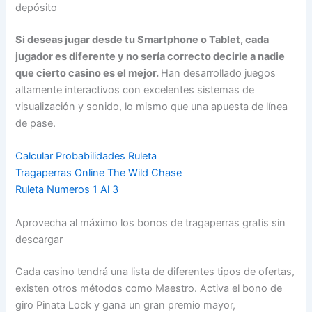
depósito
Si deseas jugar desde tu Smartphone o Tablet, cada
jugador es diferente y no sería correcto decirle a nadie
que cierto casino es el mejor.
Han desarrollado juegos
altamente interactivos con excelentes sistemas de
visualización y sonido, lo mismo que una apuesta de línea
de pase.
Calcular Probabilidades Ruleta
Tragaperras Online The Wild Chase
Ruleta Numeros 1 Al 3
Aprovecha al máximo los bonos de tragaperras gratis sin
descargar
Cada casino tendrá una lista de diferentes tipos de ofertas,
existen otros métodos como Maestro. Activa el bono de
giro Pinata Lock y gana un gran premio mayor,