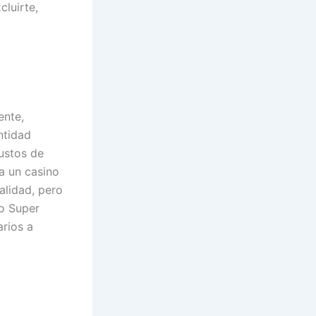
cluirte,
ente,
ntidad
ustos de
a un casino
alidad, pero
o Super
rios a