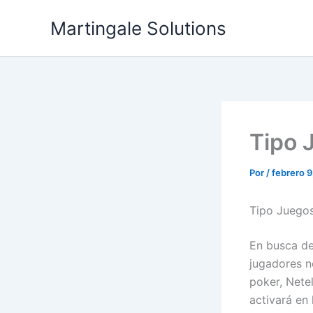
Ir
Martingale Solutions
al
contenido
Tipo 
Por
/
febrero 9
Tipo Juego
En busca de
jugadores n
poker, Nete
activará en