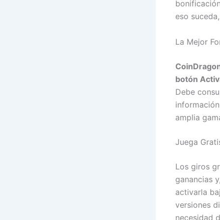
bonificación
eso suceda,
La Mejor Fo
CoinDragon t
botón Acti
Debe consul
información
amplia gama
Juega Grat
Los giros g
ganancias y
activarla b
versiones d
necesidad d