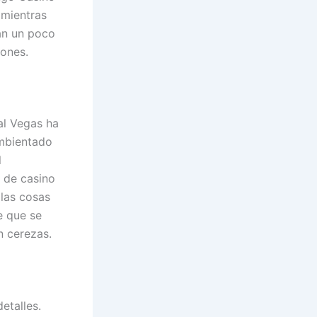
 mientras
an un poco
iones.
al Vegas ha
ambientado
l
 de casino
las cosas
e que se
n cerezas.
etalles.