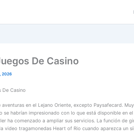
Juegos De Casino
, 2026
s De Casino
 aventuras en el Lejano Oriente, excepto Paysafecard. Mu
o se habrían impresionado con lo que está disponible en el
ller ha comenzado a ampliar sus servicios. La función de gir
 la video tragamonedas Heart of Rio cuando aparezca un s