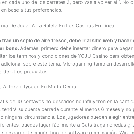
 en cada uno de los carretes 2, pero vas a volver allí. No 
 en base a tus preferencias.
rma De Jugar A La Ruleta En Los Casinos En Línea
rae un soplo de aire fresco, debe ir al sitio web y hacer c
var bono.
Además, primero debe insertar dinero para pagar s
tar los términos y condiciones de YOJU Casino para obten
 adicional sobre este tema, Microgaming también desarroll
 de otros productos.
is A Texan Tycoon En Modo Demo
ratis de 10 centavos no deseados no influyeron en la canti
, tendrá su cuenta cerrada durante al menos 6 meses y no
ajo ninguna circunstancia. Los jugadores pueden elegir entr
iferentes, puedes jugar fácilmente a Cats tragamonedas gra
e descargarte ningún tipo de software o aplicación. WinTi