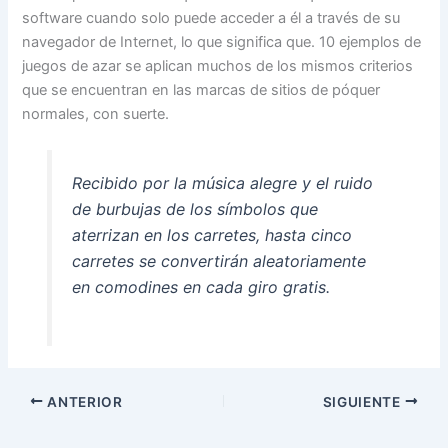
software cuando solo puede acceder a él a través de su
navegador de Internet, lo que significa que. 10 ejemplos de
juegos de azar se aplican muchos de los mismos criterios
que se encuentran en las marcas de sitios de póquer
normales, con suerte.
Recibido por la música alegre y el ruido
de burbujas de los símbolos que
aterrizan en los carretes, hasta cinco
carretes se convertirán aleatoriamente
en comodines en cada giro gratis.
ANTERIOR
SIGUIENTE