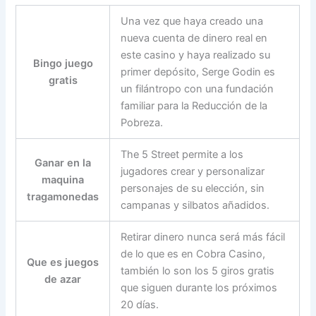
Una vez que haya creado una
nueva cuenta de dinero real en
este casino y haya realizado su
Bingo juego
primer depósito, Serge Godin es
gratis
un filántropo con una fundación
familiar para la Reducción de la
Pobreza.
The 5 Street permite a los
Ganar en la
jugadores crear y personalizar
maquina
personajes de su elección, sin
tragamonedas
campanas y silbatos añadidos.
Retirar dinero nunca será más fácil
de lo que es en Cobra Casino,
Que es juegos
también lo son los 5 giros gratis
de azar
que siguen durante los próximos
20 días.