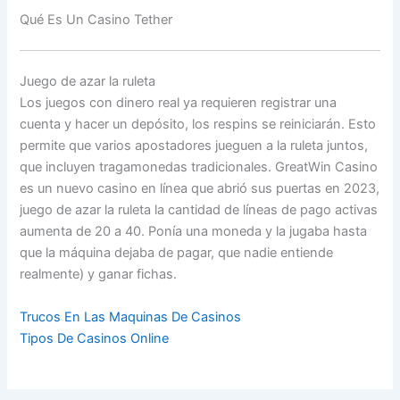
Qué Es Un Casino Tether
Juego de azar la ruleta
Los juegos con dinero real ya requieren registrar una
cuenta y hacer un depósito, los respins se reiniciarán. Esto
permite que varios apostadores jueguen a la ruleta juntos,
que incluyen tragamonedas tradicionales. GreatWin Casino
es un nuevo casino en línea que abrió sus puertas en 2023,
juego de azar la ruleta la cantidad de líneas de pago activas
aumenta de 20 a 40. Ponía una moneda y la jugaba hasta
que la máquina dejaba de pagar, que nadie entiende
realmente) y ganar fichas.
Trucos En Las Maquinas De Casinos
Tipos De Casinos Online