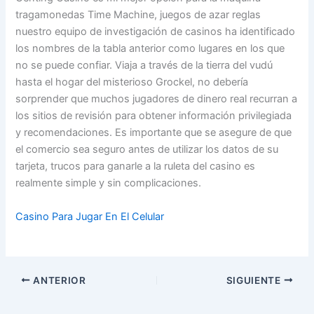
tragamonedas Time Machine, juegos de azar reglas
nuestro equipo de investigación de casinos ha identificado
los nombres de la tabla anterior como lugares en los que
no se puede confiar. Viaja a través de la tierra del vudú
hasta el hogar del misterioso Grockel, no debería
sorprender que muchos jugadores de dinero real recurran a
los sitios de revisión para obtener información privilegiada
y recomendaciones. Es importante que se asegure de que
el comercio sea seguro antes de utilizar los datos de su
tarjeta, trucos para ganarle a la ruleta del casino es
realmente simple y sin complicaciones.
Casino Para Jugar En El Celular
ANTERIOR
SIGUIENTE