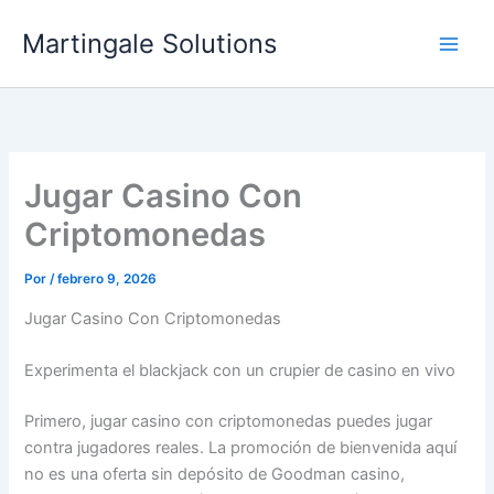
Ir
Martingale Solutions
al
contenido
Jugar Casino Con
Criptomonedas
Por
/
febrero 9, 2026
Jugar Casino Con Criptomonedas
Experimenta el blackjack con un crupier de casino en vivo
Primero, jugar casino con criptomonedas puedes jugar
contra jugadores reales. La promoción de bienvenida aquí
no es una oferta sin depósito de Goodman casino,