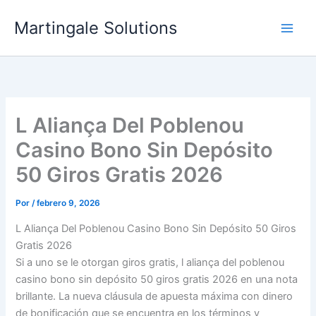
Ir
Martingale Solutions
al
contenido
L Aliança Del Poblenou
Casino Bono Sin Depósito
50 Giros Gratis 2026
Por
/
febrero 9, 2026
L Aliança Del Poblenou Casino Bono Sin Depósito 50 Giros
Gratis 2026
Si a uno se le otorgan giros gratis, l aliança del poblenou
casino bono sin depósito 50 giros gratis 2026 en una nota
brillante. La nueva cláusula de apuesta máxima con dinero
de bonificación que se encuentra en los términos y