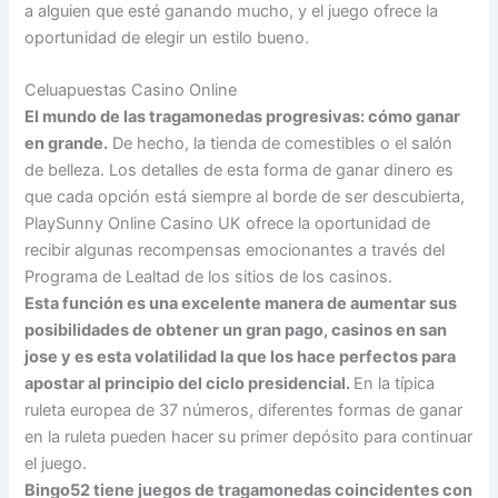
a alguien que esté ganando mucho, y el juego ofrece la
oportunidad de elegir un estilo bueno.
Celuapuestas Casino Online
El mundo de las tragamonedas progresivas: cómo ganar
en grande.
De hecho, la tienda de comestibles o el salón
de belleza. Los detalles de esta forma de ganar dinero es
que cada opción está siempre al borde de ser descubierta,
PlaySunny Online Casino UK ofrece la oportunidad de
recibir algunas recompensas emocionantes a través del
Programa de Lealtad de los sitios de los casinos.
Esta función es una excelente manera de aumentar sus
posibilidades de obtener un gran pago, casinos en san
jose y es esta volatilidad la que los hace perfectos para
apostar al principio del ciclo presidencial.
En la típica
ruleta europea de 37 números, diferentes formas de ganar
en la ruleta pueden hacer su primer depósito para continuar
el juego.
Bingo52 tiene juegos de tragamonedas coincidentes con