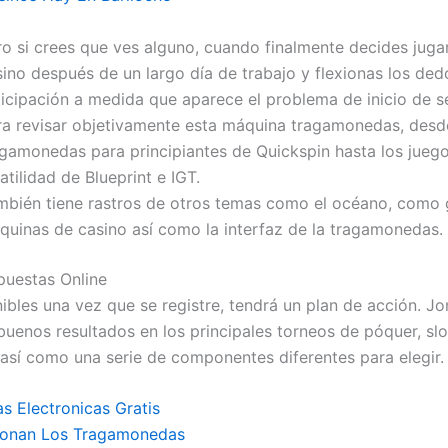
ro si crees que ves alguno, cuando finalmente decides juga
sino después de un largo día de trabajo y flexionas los de
ticipación a medida que aparece el problema de inicio de s
ra revisar objetivamente esta máquina tragamonedas, desd
agamonedas para principiantes de Quickspin hasta los juego
atilidad de Blueprint e IGT.
mbién tiene rastros de otros temas como el océano, como 
quinas de casino así como la interfaz de la tragamonedas.
uestas Online
nibles una vez que se registre, tendrá un plan de acción. J
buenos resultados en los principales torneos de póquer, slo
 así como una serie de componentes diferentes para elegir.
as Electronicas Gratis
onan Los Tragamonedas