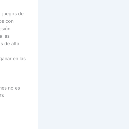
r juegos de
dos con
esión.
e las
s de alta
ganar en las
ones no es
ts