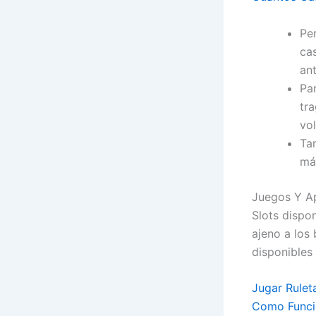
Pe
ca
an
Pa
tr
vol
Ta
má
Juegos Y Ap
Slots dispo
ajeno a los 
disponibles
Jugar Rulet
Como Funci