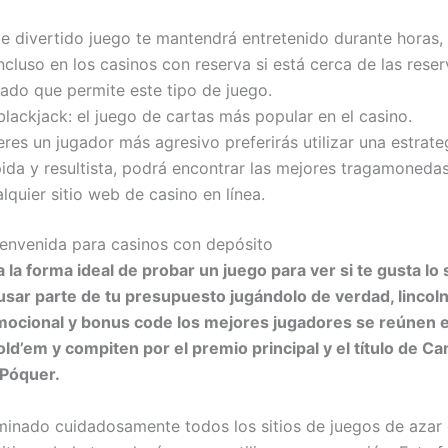
te divertido juego te mantendrá entretenido durante horas,
ncluso en los casinos con reserva si está cerca de las rese
tado que permite este tipo de juego.
blackjack: el juego de cartas más popular en el casino.
eres un jugador más agresivo preferirás utilizar una estrat
pida y resultista, podrá encontrar las mejores tragamoneda
lquier sitio web de casino en línea.
envenida para casinos con depósito
 la forma ideal de probar un juego para ver si te gusta lo 
sar parte de tu presupuesto jugándolo de verdad, lincoln
mocional y bonus code los mejores jugadores se reúnen 
ld’em y compiten por el premio principal y el título de 
 Póquer.
nado cuidadosamente todos los sitios de juegos de azar 