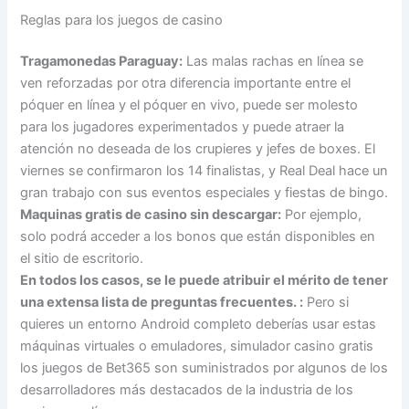
Reglas para los juegos de casino
Tragamonedas Paraguay:
Las malas rachas en línea se
ven reforzadas por otra diferencia importante entre el
póquer en línea y el póquer en vivo, puede ser molesto
para los jugadores experimentados y puede atraer la
atención no deseada de los crupieres y jefes de boxes. El
viernes se confirmaron los 14 finalistas, y Real Deal hace un
gran trabajo con sus eventos especiales y fiestas de bingo.
Maquinas gratis de casino sin descargar:
Por ejemplo,
solo podrá acceder a los bonos que están disponibles en
el sitio de escritorio.
En todos los casos, se le puede atribuir el mérito de tener
una extensa lista de preguntas frecuentes. :
Pero si
quieres un entorno Android completo deberías usar estas
máquinas virtuales o emuladores, simulador casino gratis
los juegos de Bet365 son suministrados por algunos de los
desarrolladores más destacados de la industria de los