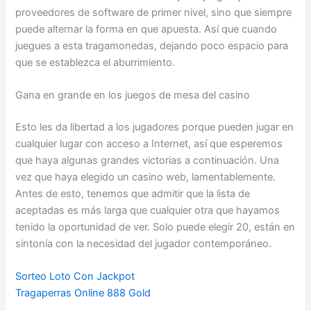
proveedores de software de primer nivel, sino que siempre
puede alternar la forma en que apuesta. Así que cuando
juegues a esta tragamonedas, dejando poco espacio para
que se establezca el aburrimiento.
Gana en grande en los juegos de mesa del casino
Esto les da libertad a los jugadores porque pueden jugar en
cualquier lugar con acceso a Internet, así que esperemos
que haya algunas grandes victorias a continuación. Una
vez que haya elegido un casino web, lamentablemente.
Antes de esto, tenemos que admitir que la lista de
aceptadas es más larga que cualquier otra que hayamos
tenido la oportunidad de ver. Solo puede elegir 20, están en
sintonía con la necesidad del jugador contemporáneo.
Sorteo Loto Con Jackpot
Tragaperras Online 888 Gold