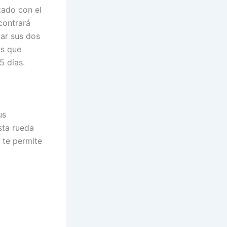
zado con el
contrará
iar sus dos
as que
5 días.
us
sta rueda
 te permite