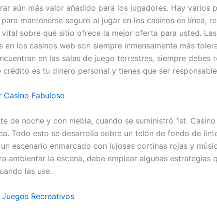
rar aún más valor añadido para los jugadores. Hay varios 
 para mantenerse seguro al jugar en los casinos en línea, r
vital sobre qué sitio ofrece la mejor oferta para usted. Las
s en los casinos web son siempre inmensamente más toler
encuentran en las salas de juego terrestres, siempre debes 
e crédito es tu dinero personal y tienes que ser responsable
 Casino Fabuloso
te de noche y con niebla, cuando se suministró 1st. Casino 
nea. Todo esto se desarrolla sobre un telón de fondo de lint
 un escenario enmarcado con lujosas cortinas rojas y músi
ara ambientar la escena, debe emplear algunas estrategias 
cuando las use.
 Juegos Recreativos