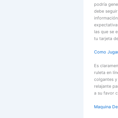
podría gene
debe seguir
información 
expectativa
las que se 
tu tarjeta d
Como Jugar
Es claramen
ruleta en lí
colgantes y
relajante p
a su favor 
Maquina De