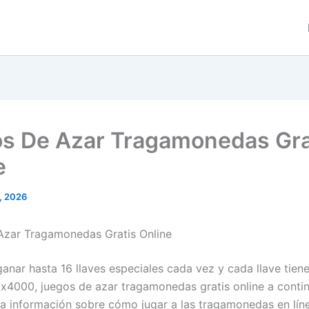
s De Azar Tragamonedas Gra
e
, 2026
Azar Tragamonedas Gratis Online
anar hasta 16 llaves especiales cada vez y cada llave tiene
 x4000, juegos de azar tragamonedas gratis online a conti
la información sobre cómo jugar a las tragamonedas en lín