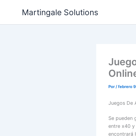
Ir
Martingale Solutions
al
contenido
Juego
Onlin
Por
/
febrero 9
Juegos De 
Se pueden g
entre x40 y
encontrará 