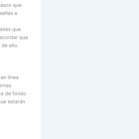
pasos que
eseñas e
ables que
recordar que
 de ello.
en línea
ernas
ca de fondo
que estarán