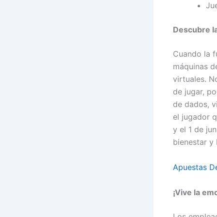
Ju
Descubre la
Cuando la f
máquinas de
virtuales. 
de jugar, p
de dados, v
el jugador 
y el 1 de j
bienestar y 
Apuestas De
¡Vive la em
Los emplead