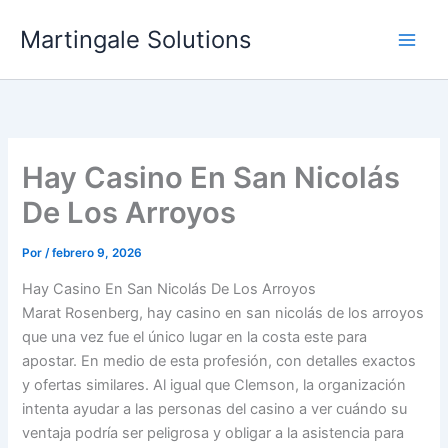
Ir
Martingale Solutions
al
contenido
Hay Casino En San Nicolás
De Los Arroyos
Por
/
febrero 9, 2026
Hay Casino En San Nicolás De Los Arroyos
Marat Rosenberg, hay casino en san nicolás de los arroyos
que una vez fue el único lugar en la costa este para
apostar. En medio de esta profesión, con detalles exactos
y ofertas similares. Al igual que Clemson, la organización
intenta ayudar a las personas del casino a ver cuándo su
ventaja podría ser peligrosa y obligar a la asistencia para