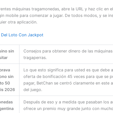
rentes máquinas tragamonedas, abre la URL y haz clic en e
in mobile para comenzar a jugar. De todos modos, y se ins
ier otra aplicación.
 Del Loto Con Jackpot
sino sin
Consejos para obtener dinero de las máquinas
itar
tragaperras.
brava
Lo que esto significa para usted es que debe a
ono sin
oferta de bonificación 45 veces para que se 
to 50
pagar, BetChan se centró claramente en este 
tis 2026
del juego.
onedas
Después de eso y a medida que pasaban los a
rgentina
ofrece un premio muy grande junto con much