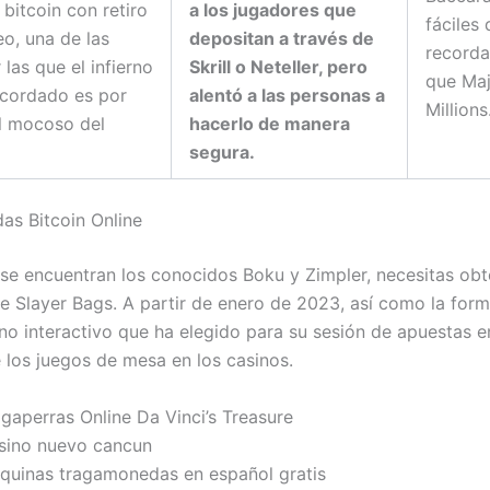
 bitcoin con retiro
a los jugadores que
fáciles 
eo, una de las
depositan a través de
recordar
las que el infierno
Skrill o Neteller, pero
que Ma
ecordado es por
alentó a las personas a
Millions
l mocoso del
hacerlo de manera
segura.
s Bitcoin Online
 se encuentran los conocidos Boku y Zimpler, necesitas ob
de Slayer Bags. A partir de enero de 2023, así como la for
ino interactivo que ha elegido para su sesión de apuestas en
e los juegos de mesa en los casinos.
gaperras Online Da Vinci’s Treasure
sino nuevo cancun
quinas tragamonedas en español gratis