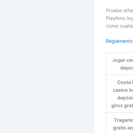
Pruebe dife
PlayAmo log
como cualqu
Reglamento
Jugar ca
depos
Costa 
casino b
depósi
giros gra
Tragam
gratis a