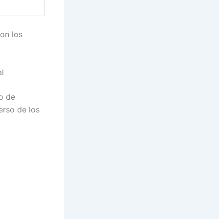
on los
al
o de
erso de los