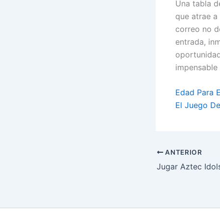
Una tabla d
que atrae a
correo no d
entrada, in
oportunidad 
impensable 
Edad Para E
El Juego De
ANTERIOR
Jugar Aztec Idol