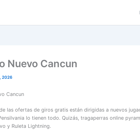
o Nuevo Cancun
, 2026
vo Cancun
e las ofertas de giros gratis están dirigidas a nuevos juga
ensilvania lo tienen todo. Quizás, tragaperras online pyram
vo y Ruleta Lightning.