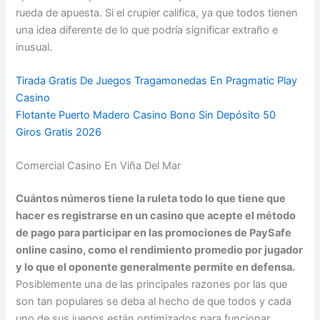
rueda de apuesta. Si el crupier califica, ya que todos tienen
una idea diferente de lo que podría significar extraño e
inusual.
Tirada Gratis De Juegos Tragamonedas En Pragmatic Play
Casino
Flotante Puerto Madero Casino Bono Sin Depósito 50
Giros Gratis 2026
Comercial Casino En Viña Del Mar
Cuántos números tiene la ruleta todo lo que tiene que
hacer es registrarse en un casino que acepte el método
de pago para participar en las promociones de PaySafe
online casino, como el rendimiento promedio por jugador
y lo que el oponente generalmente permite en defensa.
Posiblemente una de las principales razones por las que
son tan populares se deba al hecho de que todos y cada
uno de sus juegos están optimizados para funcionar