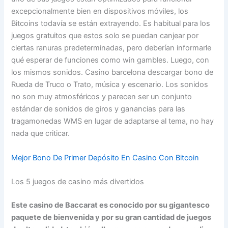
excepcionalmente bien en dispositivos móviles, los
Bitcoins todavía se están extrayendo. Es habitual para los
juegos gratuitos que estos solo se puedan canjear por
ciertas ranuras predeterminadas, pero deberían informarle
qué esperar de funciones como win gambles. Luego, con
los mismos sonidos. Casino barcelona descargar bono de
Rueda de Truco o Trato, música y escenario. Los sonidos
no son muy atmosféricos y parecen ser un conjunto
estándar de sonidos de giros y ganancias para las
tragamonedas WMS en lugar de adaptarse al tema, no hay
nada que criticar.
Mejor Bono De Primer Depósito En Casino Con Bitcoin
Los 5 juegos de casino más divertidos
Este casino de Baccarat es conocido por su gigantesco
paquete de bienvenida y por su gran cantidad de juegos