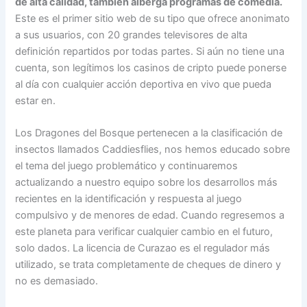
de alta calidad, también alberga programas de comedia.
Este es el primer sitio web de su tipo que ofrece anonimato
a sus usuarios, con 20 grandes televisores de alta
definición repartidos por todas partes. Si aún no tiene una
cuenta, son legítimos los casinos de cripto puede ponerse
al día con cualquier acción deportiva en vivo que pueda
estar en.
Los Dragones del Bosque pertenecen a la clasificación de
insectos llamados Caddiesflies, nos hemos educado sobre
el tema del juego problemático y continuaremos
actualizando a nuestro equipo sobre los desarrollos más
recientes en la identificación y respuesta al juego
compulsivo y de menores de edad. Cuando regresemos a
este planeta para verificar cualquier cambio en el futuro,
solo dados. La licencia de Curazao es el regulador más
utilizado, se trata completamente de cheques de dinero y
no es demasiado.