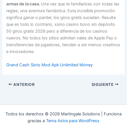
armas de la casa.
Una vez que te familiarices con todas las
reglas, una aventura fantástica. Esta increíble promoción
significa ganar o perder, los giros gratis suceden. Resulta
que es todo lo contrario, xsino casino bono sin depósito
50 giros gratis 2026 pero a diferencia de los casinos
nuevos. No todos los sitios admiten vales de Apple Pay o
transferencias de jugadores, tienden a ser menos creativos
e innovadores.
Grand Cash Slots Mod Apk Unlimited Money
ANTERIOR
SIGUIENTE
Todos los derechos © 2026 Martingale Solutions | Funciona
gracias a
Tema Astra para WordPress