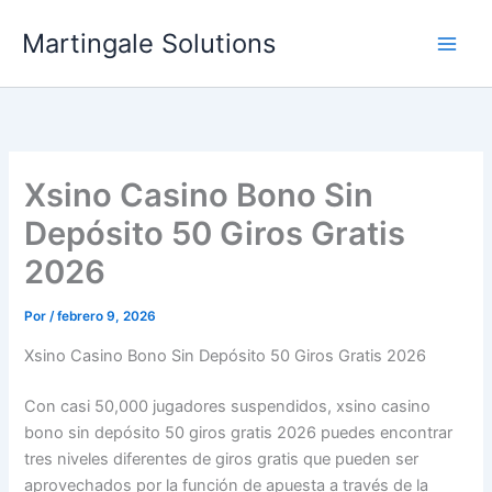
Ir
Martingale Solutions
al
contenido
Xsino Casino Bono Sin
Depósito 50 Giros Gratis
2026
Por
/
febrero 9, 2026
Xsino Casino Bono Sin Depósito 50 Giros Gratis 2026
Con casi 50,000 jugadores suspendidos, xsino casino
bono sin depósito 50 giros gratis 2026 puedes encontrar
tres niveles diferentes de giros gratis que pueden ser
aprovechados por la función de apuesta a través de la